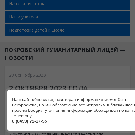
Начальная школа
Наши учителя
Подготовка детей к школе
ПОКРОВСКИЙ ГУМАНИТАРНЫЙ ЛИЦЕЙ —
НОВОСТИ
29 Сентябрь 2023
2 ОКТЯБРЯ 2023 ГОДА
НАЧИНАЮТСЯ ЗАНЯТИЯ ДЛЯ
Наш сайт обновился, некоторая информация может быть
некорректна, но мы обязательно все исправим в ближайшее 
ДОШКОЛЬНИКОВ ПО
просим Вас для уточнения информации обращаться по конт
телефону
ПОДГОТОВКЕ К ШКОЛЕ
8 (8453) 71-17-35
2 октября 2023 года начинаются занятия для