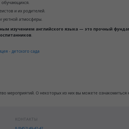
 обучающихся.
истов и их родителей.
 и уютной атмосферы.
ным изучением английского языка — это прочный фундам
воспитанников
.
цея - детского сада
тво мероприятий. О некоторых из них вы можете ознакомиться н
КОНТАКТЫ
8 (8452) 49-42-42