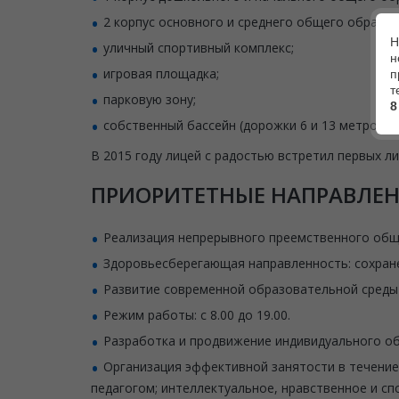
2 корпус основного и среднего общего образов
Н
уличный спортивный комплекс;
н
игровая площадка;
п
т
парковую зону;
8
собственный бассейн (дорожки 6 и 13 метров)
В 2015 году лицей с радостью встретил первых л
ПРИОРИТЕТНЫЕ НАПРАВЛЕН
Реализация непрерывного преемственного общ
Здоровьесберегающая направленность: сохране
Развитие современной образовательной среды 
Режим работы: с 8.00 до 19.00.
Разработка и продвижение индивидуального о
Организация эффективной занятости в течение
педагогом; интеллектуальное, нравственное и сп