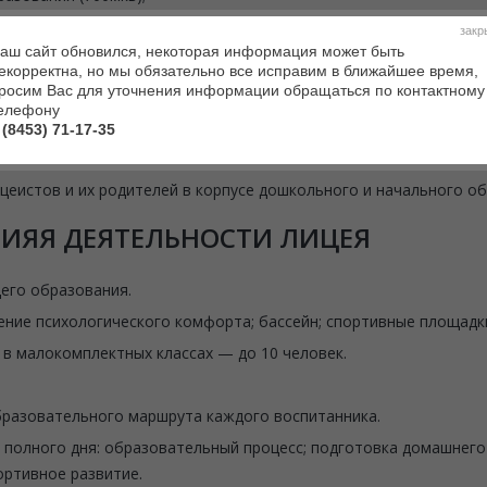
ания (30000мкв);
закр
аш сайт обновился, некоторая информация может быть
екорректна, но мы обязательно все исправим в ближайшее время,
росим Вас для уточнения информации обращаться по контактному
елефону
 (8453) 71-17-35
ицеистов и их родителей в корпусе дошкольного и начального о
ИЯЯ ДЕЯТЕЛЬНОСТИ ЛИЦЕЯ
его образования.
ние психологического комфорта; бассейн; спортивные площадки
в малокомплектных классах — до 10 человек.
бразовательного маршрута каждого воспитанника.
 полного дня: образовательный процесс; подготовка домашнего
ортивное развитие.