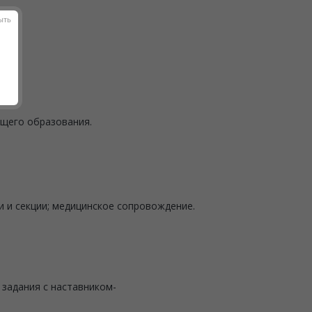
ыть
бщего образования.
 и секции; медицинское сопровождение.
 задания с наставником-