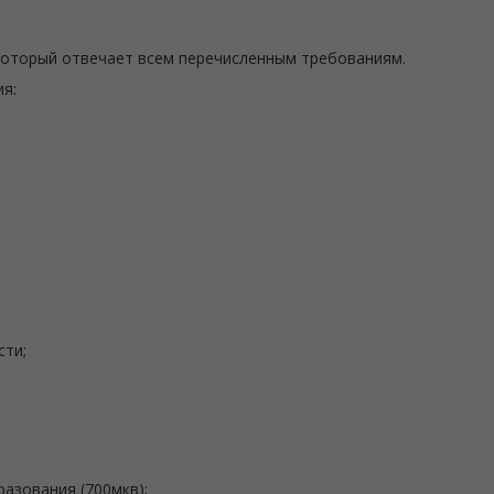
который отвечает всем перечисленным требованиям.
я:
сти;
азования (700мкв);