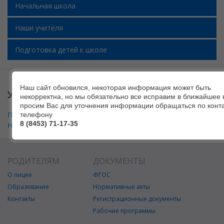
Начальная школа
Наши учителя
Подготовка детей к школе
Наш сайт обновился, некоторая информация может быть
УЧИТЕЛЯ НАЧАЛЬНОЙ ШКОЛЫ
некорректна, но мы обязательно все исправим в ближайшее 
просим Вас для уточнения информации обращаться по конт
Педагогический состав, осуществляющий реализацию ООО
телефону
8 (8453) 71-17-35
НОО
РОДИТЕЛЯМ
ДОКУМЕНТЫ
О лицее
ФГОС
Образование
Нормативные акты
Контакты
Регистрационные документы
Рабочие программы