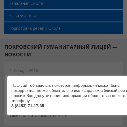
Начальная школа
Наши учителя
Подготовка детей к школе
ПОКРОВСКИЙ ГУМАНИТАРНЫЙ ЛИЦЕЙ —
НОВОСТИ
01 Январь 2016
ВНИМАНИЕ, КАНИКУЛЫ!
Наш сайт обновился, некоторая информация может быть
некорректна, но мы обязательно все исправим в ближайшее 
просим Вас для уточнения информации обращаться по конт
телефону
Уважаемые родители! В период с 01.01.16 по 10.01.16
8 (8453) 71-17-35
включительно объявляются зимние каникулы. Ждем
наших воспитанников 11.01.16 г.