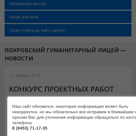
Начальная школа
Наши учителя
Подготовка детей к школе
ПОКРОВСКИЙ ГУМАНИТАРНЫЙ ЛИЦЕЙ —
НОВОСТИ
12 Январь 2016
КОНКУРС ПРОЕКТНЫХ РАБОТ
«ЖИВОТНЫЕ ЗООПАРКА»
Наш сайт обновился, некоторая информация может быть
некорректна, но мы обязательно все исправим в ближайшее 
просим Вас для уточнения информации обращаться по конт
С 12.01.16 г. по 16.01.16 г. объявляется конкурс
телефону
проектных работ «Животные зоопарка». Лицеисты
8 (8453) 71-17-35
должны будут представить проект о видах животных,