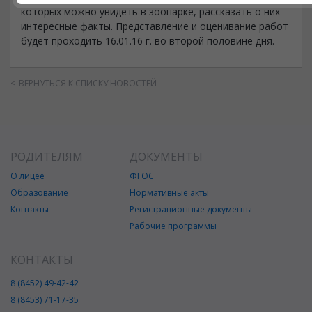
которых можно увидеть в зоопарке, рассказать о них
интересные факты. Представление и оценивание работ
будет проходить 16.01.16 г. во второй половине дня.
ВЕРНУТЬСЯ К СПИСКУ НОВОСТЕЙ
РОДИТЕЛЯМ
ДОКУМЕНТЫ
О лицее
ФГОС
Образование
Нормативные акты
Контакты
Регистрационные документы
Рабочие программы
КОНТАКТЫ
8 (8452) 49-42-42
8 (8453) 71-17-35