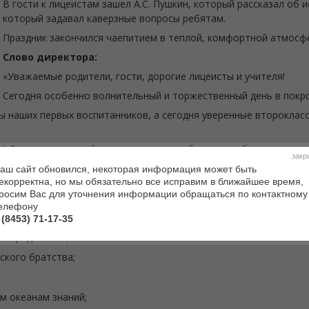
В гости к лицеистам зашел А.С. Пушкин, который рассказал об и
который задавал каверзные вопросы ребятам.
Праздник закончился чаепитием в теплой, комфортной атмосф
Слово директора:
«Уважаемые родители, гости, дорогие лицеисты и учителя!
Сегодня особенно волнительный и торжественный день в покр
ы наших первых воспитанников, а сегодня уверенные второклас
! Друзья, наш лицей — семья, в которой живут любовь и предан
закр
стремление к победе.
аш сайт обновился, некоторая информация может быть
екорректна, но мы обязательно все исправим в ближайшее время,
иками, а сейчас вы стали обладателем гордого звания — лицеис
росим Вас для уточнения информации обращаться по контактному
елефону
 (8453) 71-17-35
знерадостной;
ского братства;
м океанам знаний;