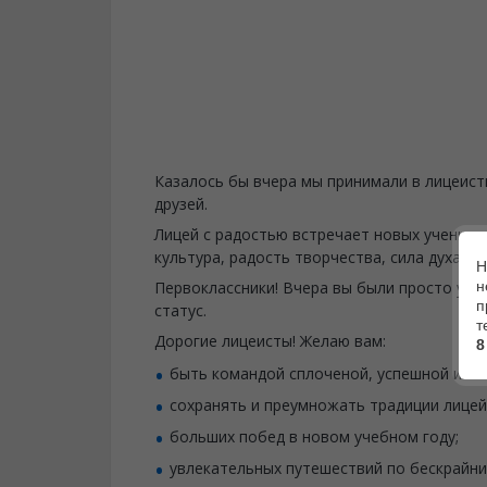
Казалось бы вчера мы принимали в лицеист
друзей.
Лицей с радостью встречает новых учеников
культура, радость творчества, сила духа и 
Н
н
Первоклассники! Вчера вы были просто учен
п
статус.
т
Дорогие лицеисты! Желаю вам:
8
быть командой сплоченой, успешной и жи
сохранять и преумножать традиции лицей
больших побед в новом учебном году;
увлекательных путешествий по бескрайни