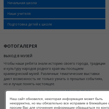
Начальная школа
Наши учителя
Подготовка детей к школе
ФОТОГАЛЕРЕЯ
ВЫХОД В МУЗЕЙ
Чтобы наши ребята знали историю своего города, традиции
и культуру народов родного края мы посещаем
краеведческий музей. Различные тематические выставки
дают возможность не только узнать о прошлых событиях,
но и лучше понять настоящее.
Наш сайт обновился, некоторая информация может быть
некорректна, но мы обязательно все исправим в ближайшее 
просим Вас для уточнения информации обращаться по конт