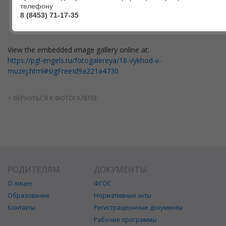
телефону
8 (8453) 71-17-35
View the embedded image gallery online at:
https://pgl-engels.ru/fotogalereya/18-vykhod-v-
muzej.html#sigFreeId9a221a4730
ВЕРНУТЬСЯ К ФОТОГАЛЕРЕЕ
РОДИТЕЛЯМ
ДОКУМЕНТЫ
О лицее
ФГОС
Образование
Нормативные акты
Контакты
Регистрационные документы
Рабочие программы