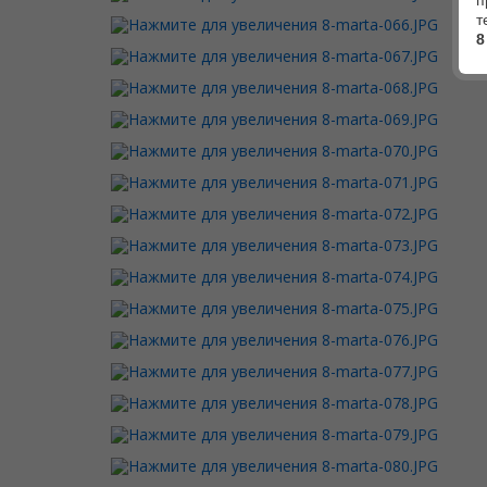
п
т
8