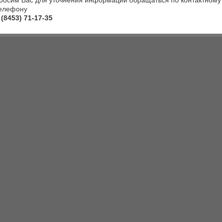
росим Вас для уточнения информации обращаться по контактному
елефону
 (8453) 71-17-35