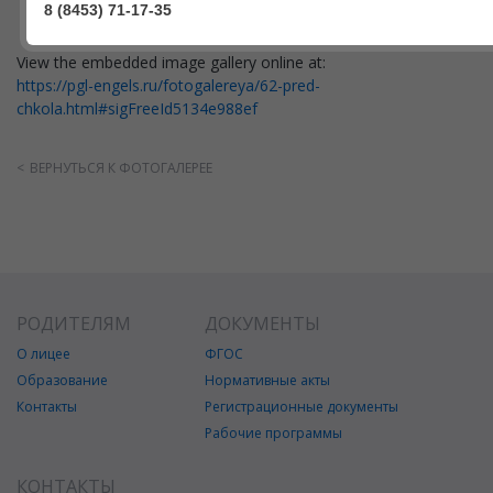
8 (8453) 71-17-35
View the embedded image gallery online at:
https://pgl-engels.ru/fotogalereya/62-pred-
chkola.html#sigFreeId5134e988ef
ВЕРНУТЬСЯ К ФОТОГАЛЕРЕЕ
РОДИТЕЛЯМ
ДОКУМЕНТЫ
О лицее
ФГОС
Образование
Нормативные акты
Контакты
Регистрационные документы
Рабочие программы
КОНТАКТЫ